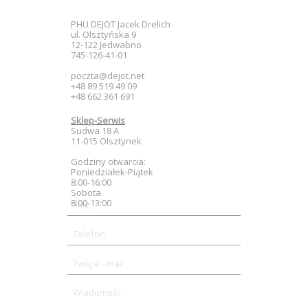
PHU DEJOT Jacek Drelich
ul. Olsztyńska 9
12-122 Jedwabno
745-126-41-01
poczta@dejot.net
+48 89 519 49 09
+48 662 361 691
Sklep-Serwis
Sudwa 18 A
11-015 Olsztynek
Godziny otwarcia:
Poniedziałek-Piątek
8:00-16:00
Sobota
8:00-13:00