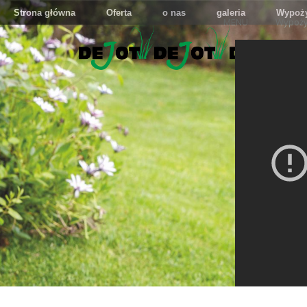
P
Strona główna
Oferta
o nas
galeria
Wypoży
H
MENU
Wypoży
U
D
E
J
O
T