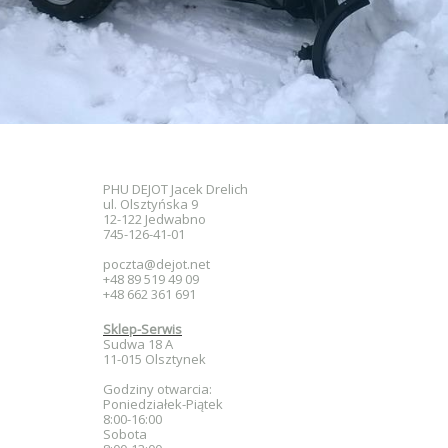
PHU DEJOT Jacek Drelich
ul. Olsztyńska 9
12-122 Jedwabno
745-126-41-01
poczta@dejot.net
+48 89 519 49 09
+48 662 361 691
Sklep-Serwis
Sudwa 18 A
11-015 Olsztynek
Godziny otwarcia:
Poniedziałek-Piątek
8:00-16:00
Sobota